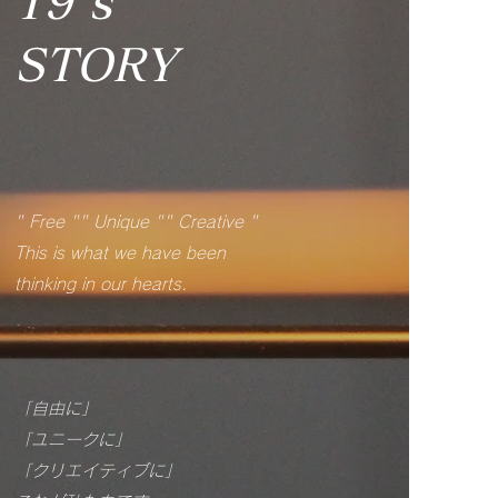
19's
​STORY
" Free "" Unique "" Creative "
This is what we have been
thinking in our hearts.
「自由に」
「ユニークに」
「クリエイティブに」