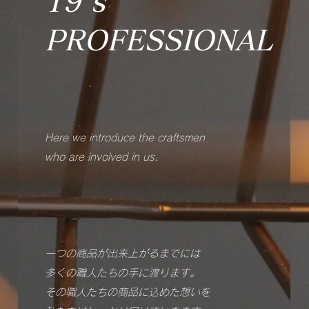
19's
​PROFESSIONAL
Here we introduce the craftsmen
who are involved in us.
一つの商品が出来上がるまでには
多くの職人たちの手に渡ります。
その職人たちの商品に込めた想いを​