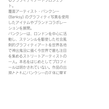
るグラフィティアートプロジェク
ト。
覆面アーティスト・バンクシー
(Banksy) のグラフィティ写真を使用
したアイテムやブランドコラボレー
ションを展開。
バンクシーは、ロンドンを中心に活
動し、ステンシルを駆使した社会風
刺的グラフィティアートを世界各地
で神出鬼没に描く今世界で最も注目
を集めるストリートアーティストの
一人。本名をはじめとしてプロフィ
ールは明かされていない。作品の出
現とともにバンクシーの正体に関す
る判別不能な情報は後を絶たず、さ
らに、2018 年オークションで落札
された直後に作品がシュレッダーで
裁断されるという仕掛けは、前代未
聞のニュースとして全世界を駆け巡
った。