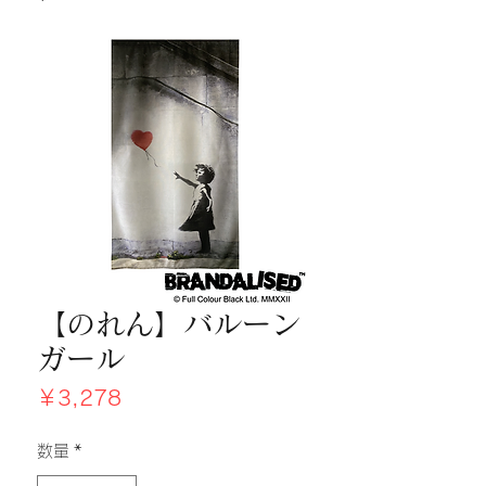
【のれん】バルーン
ガール
価
￥3,278
格
数量
*