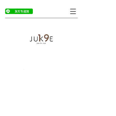
商品ページ
>