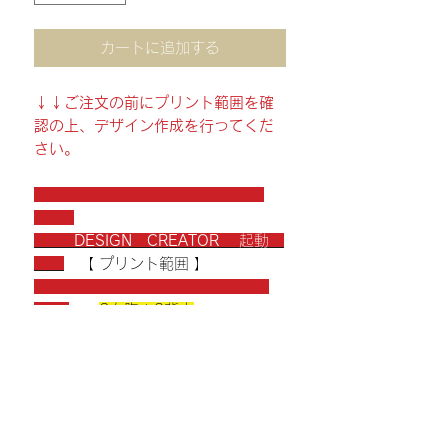
カートに追加する
↓↓ご注文の前にプリント範囲を確
認の上、デザイン作成を行ってくだ
さい。
DESIGN CREATOR
起動
【 プリント範囲 】
2左胸＋3背中
〈 ご注文数量（範囲）〉
数量によって価格が変わりますの
で、ご注文数量の範囲を選択してく