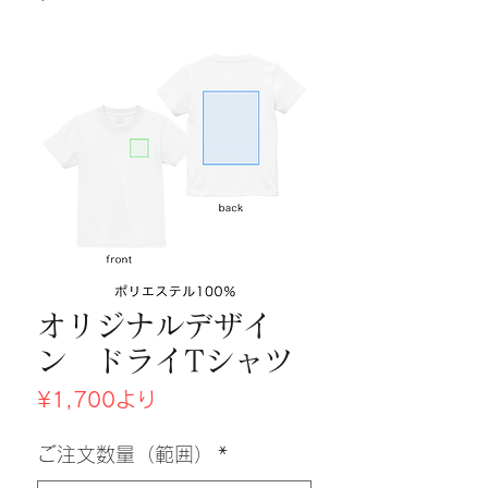
オリジナルデザイ
ン ドライTシャツ
セ
¥1,700
より
ー
ル
ご注文数量（範囲）
*
価