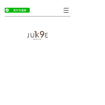
商品ページ
>