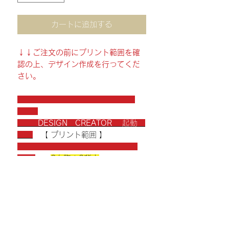
カートに追加する
↓↓ご注文の前にプリント範囲を確
認の上、デザイン作成を行ってくだ
さい。
DESIGN CREATOR
起動
【 プリント範囲 】
2左胸＋3背中
〈 ご注文数量（範囲）〉
数量によって価格が変わりますの
で、ご注文数量の範囲を選択してく