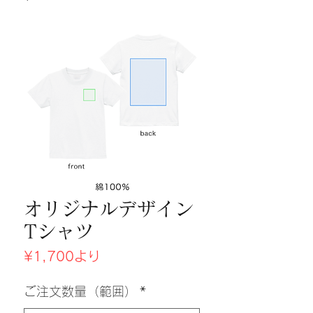
オリジナルデザイン
Tシャツ
セ
¥1,700
より
ー
ル
ご注文数量（範囲）
*
価