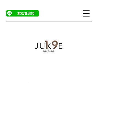
商品ページ
>