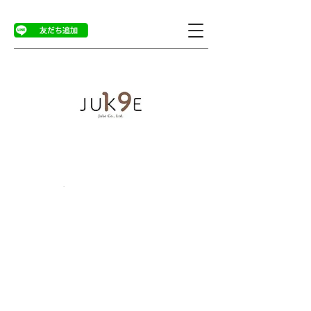
商品ページ
>