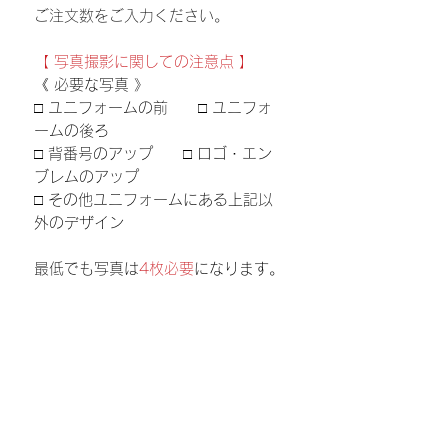
ご注文数をご入力ください。
【 写真撮影に関しての注意点 】
《 必要な写真 》
□ ユニフォームの前 □ ユニフォ
ームの後ろ
□ 背番号のアップ □ ロゴ・エン
ブレムのアップ
□ その他ユニフォームにある上記以
外のデザイン
最低でも写真は
4枚必要
になります。
■ユニフォームにシワが無いように
しっかりと伸ばして、真上から撮影
してください。
■ピントをしっかり合わせてぼやけ
ていないように撮影してください。