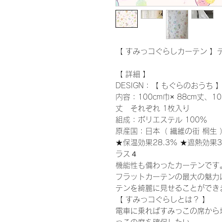
【 すみっコぐらしカーテン 】
【 詳細 】
DESIGN：【 もぐらのおうち 
内容：100cm巾× 88cm丈、10
丈 それぞれ 1枚入り
組成：ポリエステル 100％
原産国：日本（ 繊維の街 桐生
★保温効果28.3% ★遮熱効果3
ラス４
機能性も備わったカーテンです
フラットカーテンの最大の魅力
テンを綺麗に見せることができ
【 すみっコぐらしとは？ 】
電車に乗ればすみっこの席から