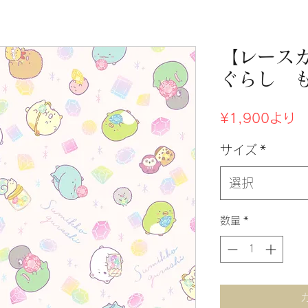
【レース
ぐらし 
セ
¥1,900
より
ー
ル
サイズ
*
価
格
選択
数量
*