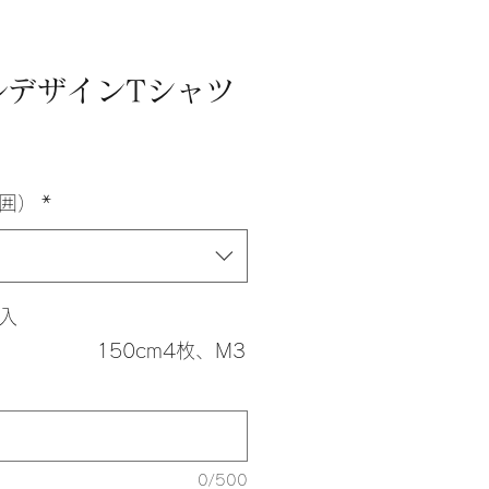
ルデザインTシャツ
囲）
*
入
50cm4枚、M3
0/500