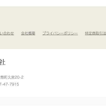
イ
M
L
ズ
身
6
6
丈
1
4
身
4
4
い合わせ
​
会社概要
プライバシーポリシー
特定商取引
巾
3
6
肩
3
3
巾
6
8
社
袖
1
1
丈
6
7
笠懸町久宮20-2
7-47-7915