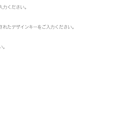
■ご注文分いただ
入力ください。
て頂いております
サイズ表（cm）
※ご注文数量によ
サ
10
11
います。予めご了
イ
0
0
あくまで目安でご
されたデザインキーをご入力ください。
ズ
お気軽にご連絡く
身
40
44
い。
丈
身
31
33
巾
肩
27
29
巾
袖
12
13
丈
サイズ表（cm）
サ
W
W