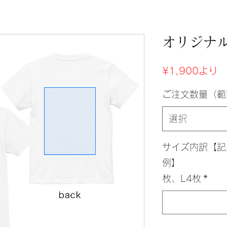
オリジナ
セ
¥1,900
より
ー
ル
ご注文数量（範
価
格
選択
サイズ内訳【記
例】 1
枚、L4枚
*