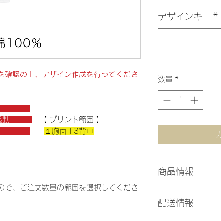
デザインキー
*
を確認の上、デザイン作成を行ってくださ
数量
*
起動
【 プリント範囲 】
１胸面＋3背中
商品情報
ので、ご注文数量の範囲を選択してくださ
No.00085-CVT
配送情報
組成：cotton100